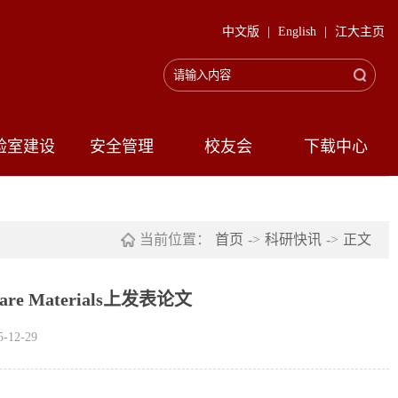
中文版
|
English
|
江大主页
验室建设
安全管理
校友会
下载中心
当前位置：
首页
->
科研快讯
->
正文
re Materials上发表论文
12-29