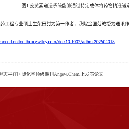
图
姜黄素递送系统能够通过特定载体将药物精准递
1
制药工程专业硕士生柴田甜为第一作者，我院金国范教授为通讯
dvanced.onlinelibrary.wiley.com/doi/10.1002/adhm.202504018
志平在国际化学顶级期刊Angew.Chem.上发表论文